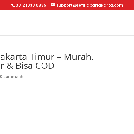
0812 1038 6935
support@refillaparjakarta.com
 Jakarta Timur – Murah,
ir & Bisa COD
|
0 comments