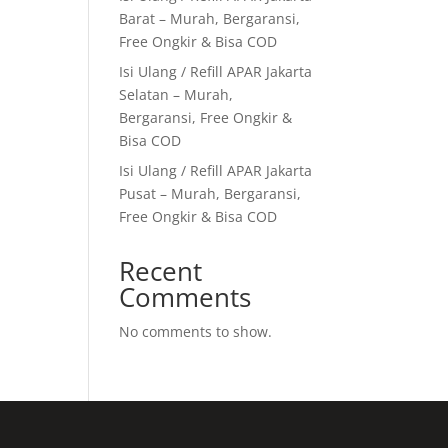
Barat – Murah, Bergaransi,
Free Ongkir & Bisa COD
Isi Ulang / Refill APAR Jakarta
Selatan – Murah,
Bergaransi, Free Ongkir &
Bisa COD
Isi Ulang / Refill APAR Jakarta
Pusat – Murah, Bergaransi,
Free Ongkir & Bisa COD
Recent
Comments
No comments to show.