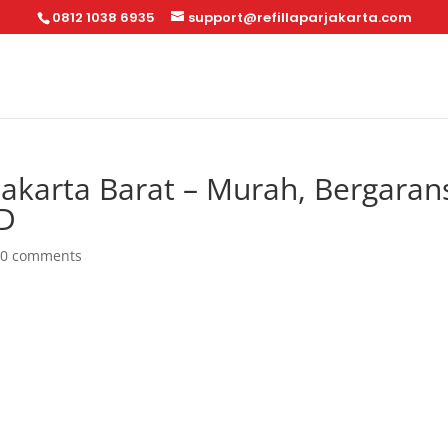
0812 1038 6935
support@refillaparjakarta.com
 Jakarta Barat – Murah, Bergarans
OD
|
0 comments